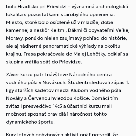
bolo Hradisko pri Prievidzi – významná archeologická
lokalita s pozostatkami starobylého opevnenia.
Miesto, ktoré bolo osídlené už v mladšej dobe
kamennej a neskôr Keltmi, Dákmi či obyvateľmi Veľkej
Moravy, ponúklo nielen zaujímavý pohľad do histórie,
ale aj nádherné panoramatické výhľady na okolitú
krajinu. Trasa pokračovala do Malej Lehôtky, odkiaľ sa
skupina vrátila späť do Prievidze.
Záver kurzu patril návšteve Národného centra
vodného póla v Novákoch. Študenti sledovali zápas 1.
ligy starších kadetov medzi Klubom vodného póla
Nováky a Červenou hviezdou Košice. Domáci tím
zvíťazil presvedčivo 14:5 a účastníci kurzu mali
možnosť spoznať pravidlá i náročnosť tohto
dynamického športu.
Kurz letných pohybových aktivít opäť potvrdil, že