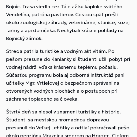
Bojníc. Trasa viedla cez Tále až ku kaplnke svätého
Vendelína, patróna pastierov. Cestou späť prešli
okolo zoologickej záhrady, veterinárnej stanice, kozej
farmy a api domčeka. Nechýbali krásne pohľady na
Bojnický zámok.
Streda patrila turistike a vodným aktivitám. Po
pešom presune do Kanianky si študenti užili pobyt pri
vodnej nádrži vďaka krásnemu teplému počasiu.
Súčasťou programu bola aj odborná inštruktáž pani
učiteľky Mgr. Vrtielovej o bezpečnom správaní na
otvorených vodných plochách a o postupoch pri
záchrane topiaceho sa človeka.
Štvrtý deň sa niesol v znamení turistiky a histórie.
Študenti sa mestskou hromadnou dopravou
presunuli do Veľkej Lehôtky a odtiaľ pokračovali pešo
okolo penziónu Mraznica smerom na Hradec. Cieľom