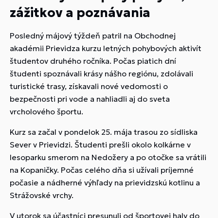
zážitkov a poznávania
Posledný májový týždeň patril na Obchodnej
akadémii Prievidza kurzu letných pohybových aktivít
študentov druhého ročníka. Počas piatich dní
študenti spoznávali krásy nášho regiónu, zdolávali
turistické trasy, získavali nové vedomosti o
bezpečnosti pri vode a nahliadli aj do sveta
vrcholového športu.
Kurz sa začal v pondelok 25. mája trasou zo sídliska
Sever v Prievidzi. Študenti prešli okolo kolkárne v
lesoparku smerom na Nedožery a po otočke sa vrátili
na Kopaničky. Počas celého dňa si užívali príjemné
počasie a nádherné výhľady na prievidzskú kotlinu a
Strážovské vrchy.
V utorok sa účastníci presunuli od športovej haly do