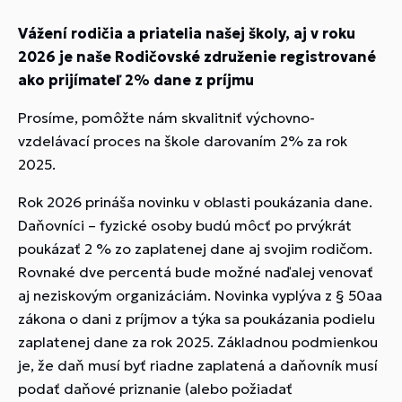
Vážení rodičia a priatelia našej školy, aj v roku
2026 je naše Rodičovské združenie registrované
ako prijímateľ 2% dane z príjmu
Prosíme, pomôžte nám skvalitniť výchovno-
vzdelávací proces na škole darovaním 2% za rok
2025.
Rok 2026 prináša novinku v oblasti poukázania dane.
Daňovníci – fyzické osoby budú môcť po prvýkrát
poukázať 2 % zo zaplatenej dane aj svojim rodičom.
Rovnaké dve percentá bude možné naďalej venovať
aj neziskovým organizáciám. Novinka vyplýva z § 50aa
zákona o dani z príjmov a týka sa poukázania podielu
zaplatenej dane za rok 2025. Základnou podmienkou
je, že daň musí byť riadne zaplatená a daňovník musí
podať daňové priznanie (alebo požiadať