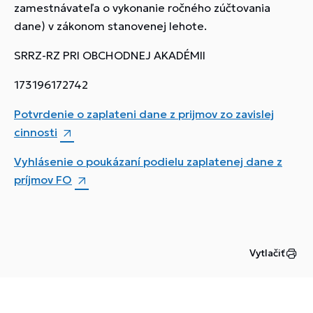
zamestnávateľa o vykonanie ročného zúčtovania
dane) v zákonom stanovenej lehote.
SRRZ-RZ PRI OBCHODNEJ AKADÉMII
173196172742
Potvrdenie o zaplateni dane z prijmov zo zavislej
cinnosti
Vyhlásenie o poukázaní podielu zaplatenej dane z
príjmov FO
Vytlačiť