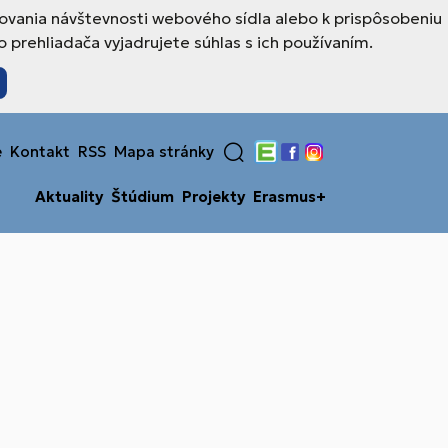
ovania návštevnosti webového sídla alebo k prispôsobeniu
prehliadača vyjadrujete súhlas s ich používaním.
e
Kontakt
RSS
Mapa stránky
Edupage
Facebook
Instagram
Aktuality
Štúdium
Projekty
Erasmus+