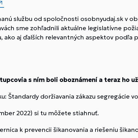
anú službu od spoločnosti osobnyudaj.sk v ob
vách sme zohľadnili aktuálne legislatívne poži
u, ako aj ďalších relevantných aspektov podľa 
tupcovia s ním boli oboznámení a teraz ho už
ku: Štandardy doržiavania zákazu segregácie vo
mber 2022) si tu môžete stiahnuť.
rnica k prevencii šikanovania a riešeniu šikano