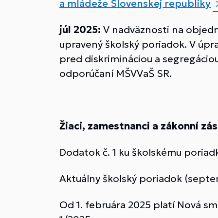
a mládeže Slovenskej republiky
júl 2025:
V nadväznosti na objedn
upravený školský poriadok. V úpra
pred diskrimináciou a segregácio
odporúčaní MŠVVaŠ SR.
Žiaci, zamestnanci a zákonní zás
Dodatok č. 1 ku školskému poriad
Aktuálny školský poriadok (septe
Od 1. februára 2025 platí Nová sme