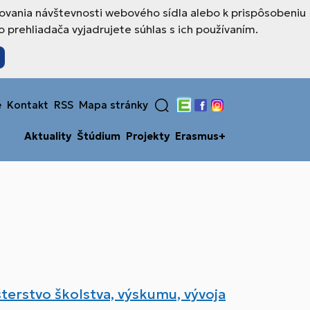
ovania návštevnosti webového sídla alebo k prispôsobeniu
prehliadača vyjadrujete súhlas s ich používaním.
e
Kontakt
RSS
Mapa stránky
Edupage
Facebook
Instagram
Aktuality
Štúdium
Projekty
Erasmus+
sterstvo školstva, výskumu, vývoja