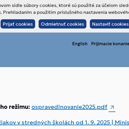
om sídle súbory cookies, ktoré sú použité za účelom sled
 Prehliadaním a použitím príslušného nastavenia webového 
Prijať cookies
Odmietnuť cookies
Nastaviť cookies
English
Prijímacie konani
eho režimu:
ospravedlnovanie2025.pdf
akov v stredných školách od 1. 9. 2025 | Mini