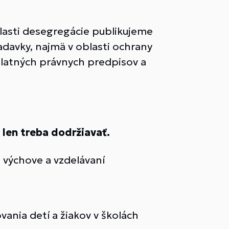
lasti desegregácie publikujeme
adavky, najmä v oblasti ochrany
platných právnych predpisov a
 len treba dodržiavať.
 výchove a vzdelávaní
vania detí a žiakov v školách