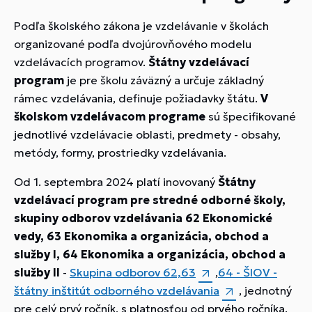
Podľa školského zákona je vzdelávanie v školách
organizované podľa dvojúrovňového modelu
vzdelávacích programov.
Štátny vzdelávací
program
je pre školu záväzný a určuje základný
rámec vzdelávania, definuje požiadavky štátu.
V
školskom vzdelávacom programe
sú špecifikované
jednotlivé vzdelávacie oblasti, predmety - obsahy,
metódy, formy, prostriedky vzdelávania.
Od 1. septembra 2024 platí inovovaný
Štátny
vzdelávací program pre stredné odborné školy,
skupiny odborov vzdelávania 62 Ekonomické
vedy, 63 Ekonomika a organizácia, obchod a
služby I, 64 Ekonomika a organizácia, obchod a
služby II
-
Skupina odborov 62,63
,
64 - ŠIOV -
štátny inštitút odborného vzdelávania
, jednotný
pre celý prvý ročník, s platnosťou od prvého ročníka.