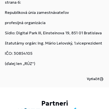
strana 6:
Republiková únia zamestnávateľov
profesijná organizácia
Sídlo: Digital Park III, Einsteinova 19, 851 01 Bratislava
štatutárny orgán: Ing. Mário Lelovský, 1.viceprezident
IČO: 30854105
(ďalej len „RÚZ“)
Vytlačiť
Partneri