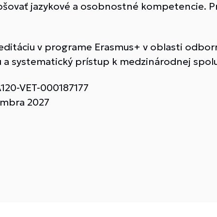
epšovať jazykové a osobnostné kompetencie. 
reditáciu v programe Erasmus+ v oblasti odbor
u a systematický prístup k medzinárodnej spolu
A120-VET-000187177
embra 2027