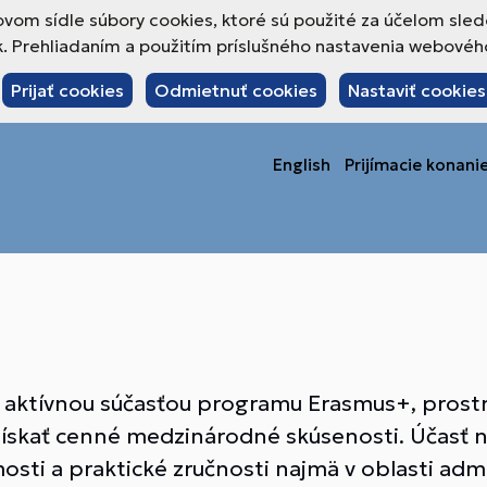
om sídle súbory cookies, ktoré sú použité za účelom sled
 Prehliadaním a použitím príslušného nastavenia webového 
Prijať cookies
Odmietnuť cookies
Nastaviť cookies
English
Prijímacie konani
je aktívnou súčasťou programu Erasmus+, pro
získať cenné medzinárodné skúsenosti. Účasť 
ti a praktické zručnosti najmä v oblasti admi