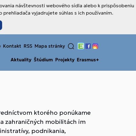
ovania návštevnosti webového sídla alebo k prispôsobeniu
prehliadača vyjadrujete súhlas s ich používaním.
e
Kontakt
RSS
Mapa stránky
Edupage
Facebook
Instagram
Aktuality
Štúdium
Projekty
Erasmus+
stredníctvom ktorého ponúkame
na zahraničných mobilitách im
nistratívy, podnikania,