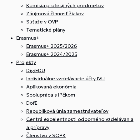
Komisia profesijných predmetov
Záujmová činnosť žiakov
Súťaže v OVP
Tematické plány
Erasmus+
Erasmus+ 2025/2026
Erasmus+ 2024/2025
Projekty
DigiEDU
Individuálne vzdelávacie účty IVU
Aplikovaná ekonómia
Spolupráca s IPčkom
DofE
Republiková únia zamestnávateľov
Centrá excelentnosti odborného vzdelávania
a prípravy
Členstvo v SOPK