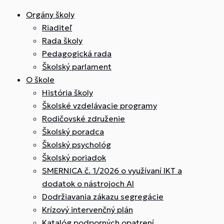
Orgány školy
Riaditeľ
Rada školy
Pedagogická rada
Školský parlament
O škole
História školy
Školské vzdelávacie programy
Rodičovské združenie
Školský poradca
Školský psychológ
Školský poriadok
SMERNICA č. 1/2026 o využívaní IKT a
dodatok o nástrojoch AI
Dodržiavania zákazu segregácie
Krízový intervenčný plán
Katalóg podporných opatrení