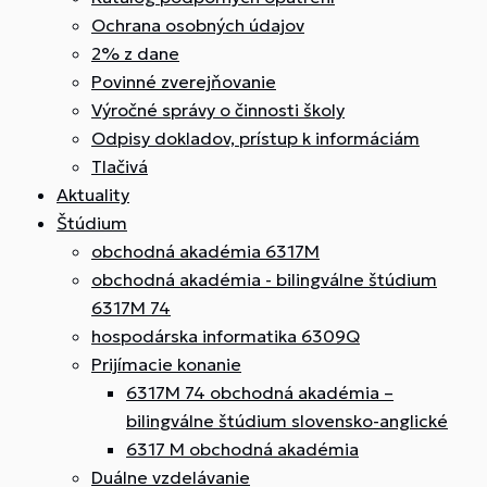
Ochrana osobných údajov
2% z dane
Povinné zverejňovanie
Výročné správy o činnosti školy
Odpisy dokladov, prístup k informáciám
Tlačivá
Aktuality
Štúdium
obchodná akadémia 6317M
obchodná akadémia - bilingválne štúdium
6317M 74
hospodárska informatika 6309Q
Prijímacie konanie
6317M 74 obchodná akadémia –
bilingválne štúdium slovensko-anglické
6317 M obchodná akadémia
Duálne vzdelávanie