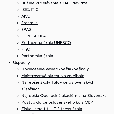
Duálne vzdelávanie s OA Prievidza
ISIC, ITIC
AIVD
Erasmus
EPAS
EUROSCOLA
Pridružená škola UNESCO
FinQ
Partnerská škola
Úspechy
Hodnotenie výsledkov žiakov školy
Majstrovstvá okresu vo volejbale
Najlepšie školy TSK v celoslovenských
súťažiach
Najlepšia Obchodná akadémia na Slovensku
Postup do celoslovenského kola OĽP
Získali sme titul IT Fitness škola