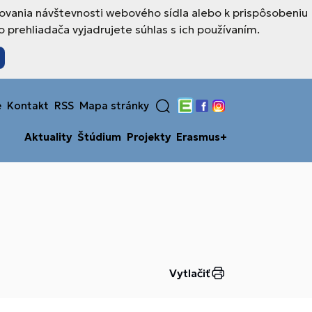
ovania návštevnosti webového sídla alebo k prispôsobeniu
prehliadača vyjadrujete súhlas s ich používaním.
e
Kontakt
RSS
Mapa stránky
Edupage
Facebook
Instagram
Aktuality
Štúdium
Projekty
Erasmus+
Vytlačiť