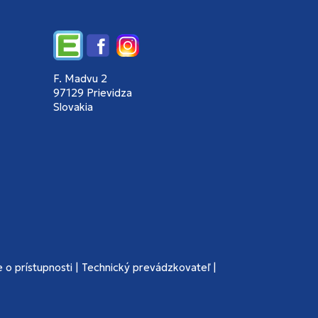
Edupage
Facebook
Instagram
F. Madvu 2
97129 Prievidza
Slovakia
 o prístupnosti
|
Technický prevádzkovateľ
|