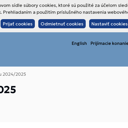
om sídle súbory cookies, ktoré sú použité za účelom sled
 Prehliadaním a použitím príslušného nastavenia webového 
Prijať cookies
Odmietnuť cookies
Nastaviť cookies
English
Prijímacie konani
ku 2024/2025
025