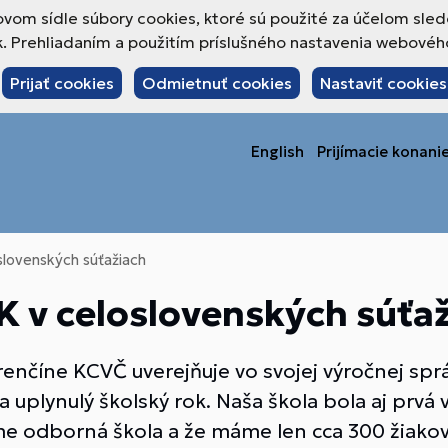
om sídle súbory cookies, ktoré sú použité za účelom sled
 Prehliadaním a použitím príslušného nastavenia webového 
Prijať cookies
Odmietnuť cookies
Nastaviť cookies
English
Prijímacie konani
slovenských súťažiach
SK v celoslovenských súťa
renčíne KCVČ uverejňuje vo svojej výročnej spr
a uplynulý školský rok. Naša škola bola aj prvá
 sme odborná škola a že máme len cca 300 žiak