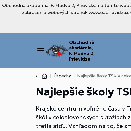
Obchodná akadémia, F. Madvu 2, Prievidza na tomto webov
zobrazenia webových stránok www.oaprievidza.sk.
Obchodná
akadémia,
F. Madvu 2,
Prievidza
Úspechy
Najlepšie školy TSK v celo
Najlepšie školy T
Krajské centrum voľného času v T
škôl v celoslovenských súťažiach z
tretia atď... Vzhľadom na to, že