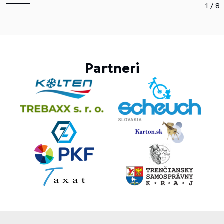
1
/
8
Partneri