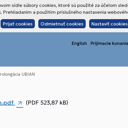
om sídle súbory cookies, ktoré sú použité za účelom sled
 Prehliadaním a použitím príslušného nastavenia webového 
Prijať cookies
Odmietnuť cookies
Nastaviť cookies
English
Prijímacie konani
rolongácia UBIAN
an.pdf
(PDF 523,87 kB)