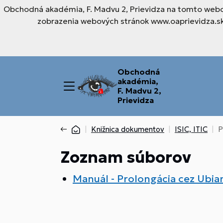
Obchodná akadémia, F. Madvu 2, Prievidza na tomto webov
zobrazenia webových stránok www.oaprievidza.sk.
Obchodná
akadémia,
F. Madvu 2,
Prievidza
Knižnica dokumentov
ISIC, ITIC
P
Zoznam súborov
Manuál - Prolongácia cez Ubi