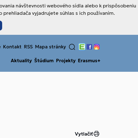
ovania návštevnosti webového sídla alebo k prispôsobeniu
prehliadača vyjadrujete súhlas s ich používaním.
e
Kontakt
RSS
Mapa stránky
Edupage
Facebook
Instagram
Aktuality
Štúdium
Projekty
Erasmus+
Vytlačiť