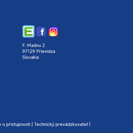
Edupage
Facebook
Instagram
F. Madvu 2
97129 Prievidza
Slovakia
 o prístupnosti
|
Technický prevádzkovateľ
|